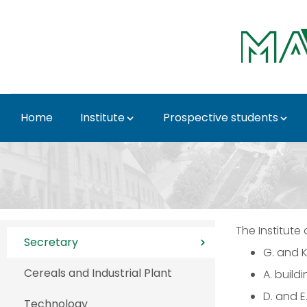
Skip to Main Content
Home
Institute
Prospective students
ETTI Contacts - Insti
The Institute
Secretary
G. and K.
Cereals and Industrial Plant
A. build
D. and E
Technology