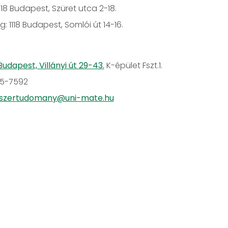
1118 Budapest, Szüret utca 2-18.
ng: 1118 Budapest, Somlói út 14-16.
o
 Budapest, Villányi út 29-43.
K-épület Fszt.1.
305-7592
iszertudomany@uni-mate.hu