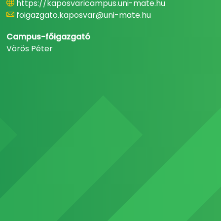
https://kaposvaricampus.uni-mate.hu
foigazgato.kaposvar@uni-mate.hu
Campus-főigazgató
Vörös Péter