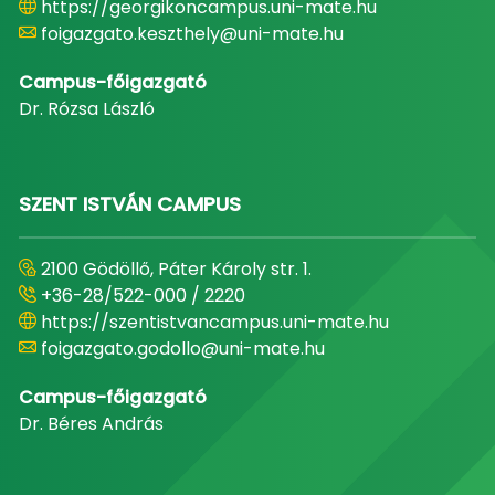
https://georgikoncampus.uni-mate.hu
foigazgato.keszthely@uni-mate.hu
Campus-főigazgató
Dr. Rózsa László
SZENT ISTVÁN CAMPUS
2100 Gödöllő, Páter Károly str. 1.
+36-28/522-000 / 2220
https://szentistvancampus.uni-mate.hu
foigazgato.godollo@uni-mate.hu
Campus-főigazgató
Dr. Béres András