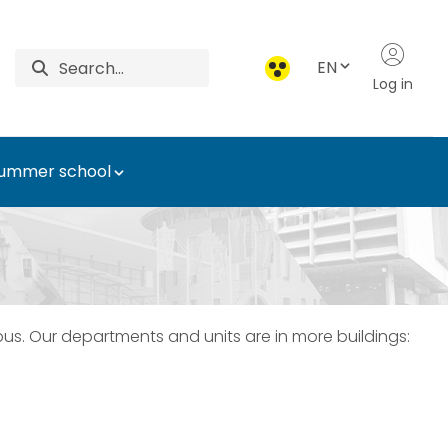
EN
Log in
ummer school
nd Technology
us. Our departments and units are in more buildings: