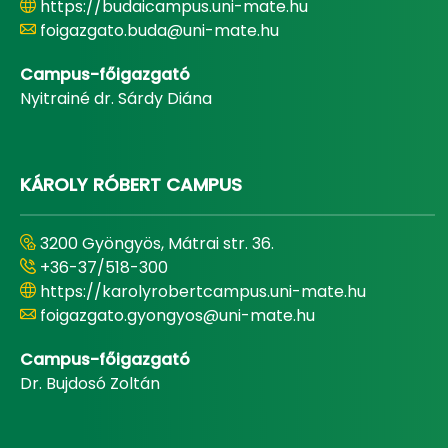
https://budaicampus.uni-mate.hu
foigazgato.buda@uni-mate.hu
Campus-főigazgató
Nyitrainé dr. Sárdy Diána
KÁROLY RÓBERT CAMPUS
3200 Gyöngyös, Mátrai str. 36.
+36-37/518-300
https://karolyrobertcampus.uni-mate.hu
foigazgato.gyongyos@uni-mate.hu
Campus-főigazgató
Dr. Bujdosó Zoltán